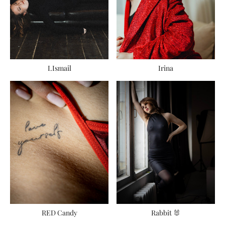
I.Ismail
Irina
RED Candy
Rabbit 🐰