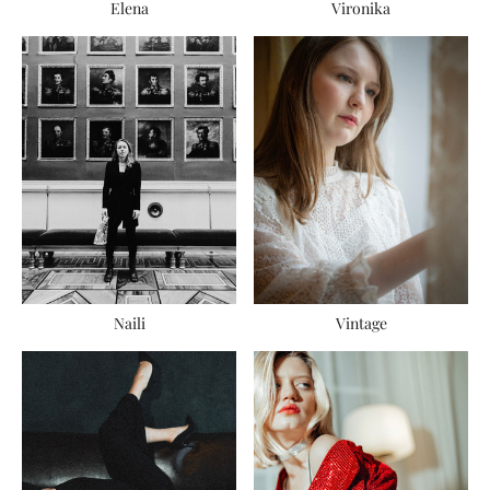
Elena
Vironika
Naili
Vintage